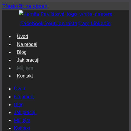
Přeskočit na obsah
Facebook
Youtube
Instagram
Linkedin
Úvod
Na prodej
Blog
Jak pracuji
Můj tým
Kontakt
Úvod
Na prodej
Blog
Jak pracuji
Můj tým
Kontakt