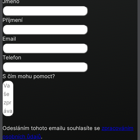
Jméno
Příjmení
Email
Telefon
S čím mohu pomoct?
Odesláním tohoto emailu souhlasíte se
zpracováním
osobních ůdajů
.