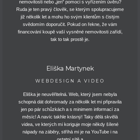
nemovitosti nebo „jen“ pomoci s vyřízením úvěru?
Ruda je ten pravý člověk, se kterým spolupracujeme
již několik let a mohu ho svým klientům s čistým
svědomím doporučit. Pokud on řekne, že vám
financování koupě vaší vysněné nemovitosti zařídí,
tak to tak prostě je.
Eliška Martynek
WEBDESIGN A VIDEO
Eliška je neuvěřitelná. Web, který jsem nebyla
schopná dát dohromady za několik let mi připravila
jen po pár schůzkách a s minimem informací za
měsíc! A navíc takhle krásný! Taky dělá skvělá
videa, ve kterých mi koriguje moje někdy šílené
nápady na záběry, stříhá mi je na YouTube i na
ostatní sítě a