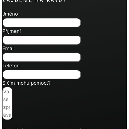
Jméno
Příjmení
Email
Telefon
S čím mohu pomoct?