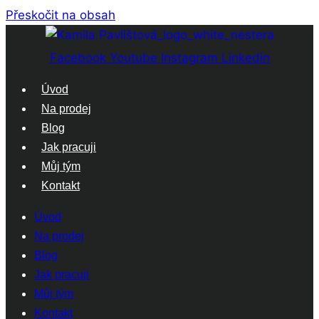
Přeskočit na obsah
Facebook
Youtube
Instagram
Linkedin
Úvod
Na prodej
Blog
Jak pracuji
Můj tým
Kontakt
Úvod
Na prodej
Blog
Jak pracuji
Můj tým
Kontakt