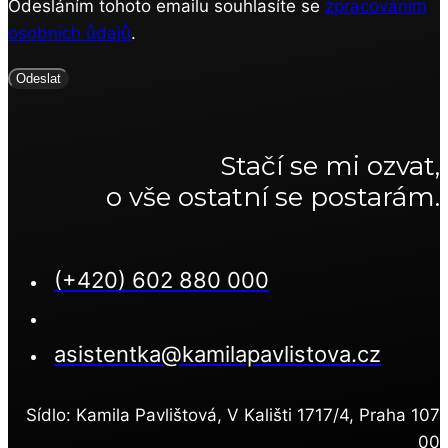
Odesláním tohoto emailu souhlasíte se
zpracováním
osobních ůdajů
.
Odeslat
Stačí se mi ozvat,
o vše ostatní se postarám.
(+420) 602 880 000
asistentka@kamilapavlistova.cz
Sídlo: Kamila Pavlištová, V Kališti 1717/4, Praha 107
00