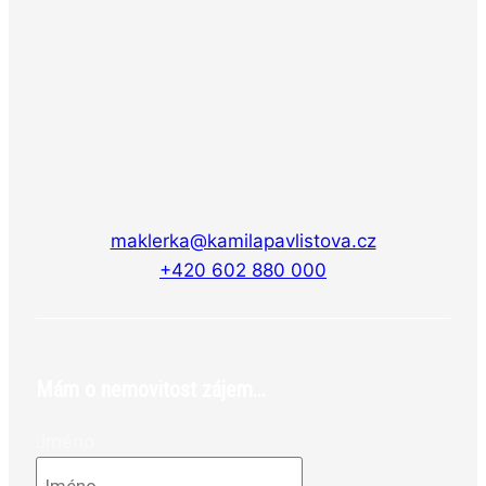
maklerka@kamilapavlistova.cz
+420 602 880 000
Mám o nemovitost zájem...
Jméno