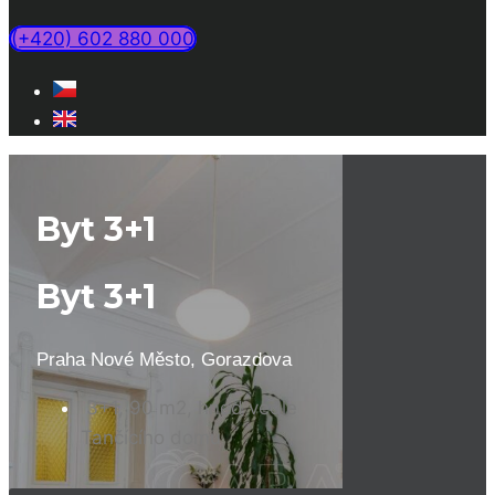
(+420) 602 880 000
Byt 3+1
Byt 3+1
Praha Nové Město, Gorazdova
3+1, 90 m2, hned vedle
Tančícího domu