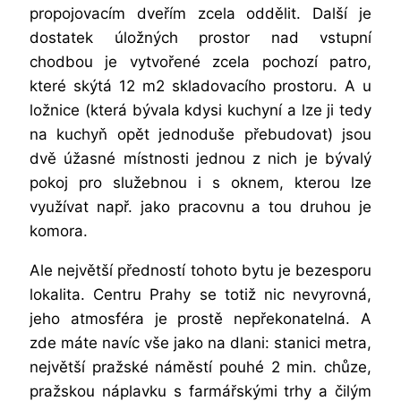
propojovacím dveřím zcela oddělit. Další je
dostatek úložných prostor nad vstupní
chodbou je vytvořené zcela pochozí patro,
které skýtá 12 m2 skladovacího prostoru. A u
ložnice (která bývala kdysi kuchyní a lze ji tedy
na kuchyň opět jednoduše přebudovat) jsou
dvě úžasné místnosti jednou z nich je bývalý
pokoj pro služebnou i s oknem, kterou lze
využívat např. jako pracovnu a tou druhou je
komora.
Ale největší předností tohoto bytu je bezesporu
lokalita. Centru Prahy se totiž nic nevyrovná,
jeho atmosféra je prostě nepřekonatelná. A
zde máte navíc vše jako na dlani: stanici metra,
největší pražské náměstí pouhé 2 min. chůze,
pražskou náplavku s farmářskými trhy a čilým