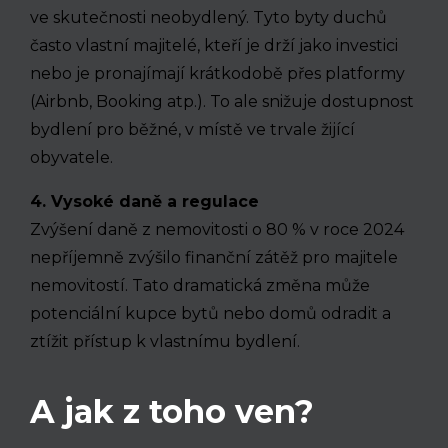
ve skutečnosti neobydlený. Tyto byty duchů
často vlastní majitelé, kteří je drží jako investici
nebo je pronajímají krátkodobě přes platformy
(Airbnb, Booking atp.). To ale snižuje dostupnost
bydlení pro běžné, v místě ve trvale žijící
obyvatele.
4. Vysoké daně a regulace
Zvýšení daně z nemovitosti o 80 % v roce 2024
nepříjemně zvýšilo finanční zátěž pro majitele
nemovitostí. Tato dramatická změna může
potenciální kupce bytů nebo domů odradit a
ztížit přístup k vlastnímu bydlení.
A jak z toho ven?