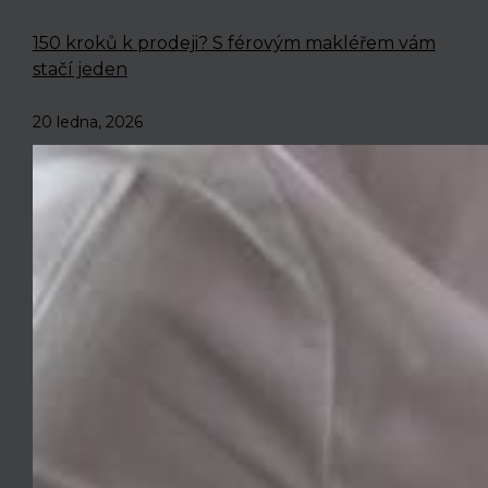
150 kroků k prodeji? S férovým makléřem vám
stačí jeden
20 ledna, 2026