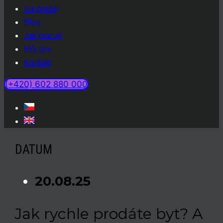
Na prodej
Blog
Jak pracuji
Můj tým
Kontakt
(+420) 602 880 000
DATUM
20.08.25
Jak rychle prodáte byt? A