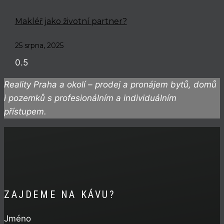
Makléř jako životní partner?
25 srpna, 2025
Reality Praha a okolí – prodej a pronájem bytů, domů
i pozemků s profesionálním a individuálním
přístupem.
ZAJDEME NA KÁVU?
Jméno